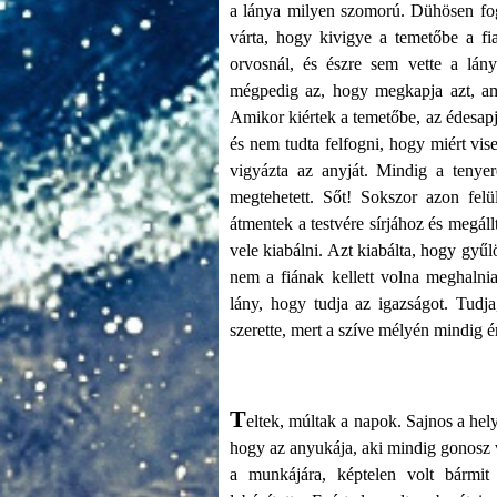
a lánya milyen szomorú. Dühösen foga
várta, hogy kivigye a temetőbe a fi
orvosnál, és észre sem vette a lány
mégpedig az, hogy megkapja azt, amit
Amikor kiértek a temetőbe, az édesapja
és nem tudta felfogni, hogy miért vise
vigyázta az anyját. Mindig a tenyer
megtehetett. Sőt! Sokszor azon felül
átmentek a testvére sírjához és megál
vele kiabálni. Azt kiabálta, hogy gyűlö
nem a fiának kellett volna meghaln
lány, hogy tudja az igazságot. Tud
szerette, mert a szíve mélyén mindig ér
T
eltek, múltak a napok. Sajnos a hel
hogy az anyukája, aki mindig gonosz vo
a munkájára, képtelen volt bármit i