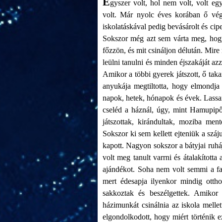
E
gyszer volt, hol nem volt, volt e
volt. Már nyolc éves korában ő vége
iskolatáskával pedig bevásárolt és cip
Sokszor még azt sem várta meg, hogy
főzzön, és mit csináljon délután. Mire 
leülni tanulni és minden éjszakáját az
Amikor a többi gyerek játszott, ő takar
anyukája megtiltotta, hogy elmondja
napok, hetek, hónapok és évek. Lassan 
cseléd a háznál, úgy, mint Hamupipők
játszottak, kirándultak, moziba men
Sokszor ki sem kellett ejteniük a sz
kapott. Nagyon sokszor a bátyjai ruhá
volt meg tanult varrni és átalakította
ajándékot. Soha nem volt semmi a fa 
mert édesapja ilyenkor mindig ottho
sakkoztak és beszélgettek. Amikor 
házimunkát csinálnia az iskola melle
elgondolkodott, hogy miért történik e