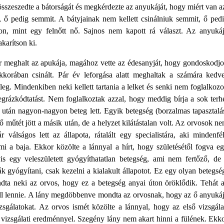
, összeszedte a bátorságát és megkérdezte az anyukáját, hogy miért van a
 ő pedig semmit. A bátyjainak nem kellett csinálniuk semmit, ő ped
hon, mint egy felnőtt nő. Sajnos nem kapott rá választ. Az anyuká
karítson ki.
ár meghalt az apukája, magához vette az édesanyját, hogy gondoskodj
ekkorában csinált. Pár év leforgása alatt meghaltak a számára kedv
eg. Mindenkiben neki kellett tartania a lelket és senki nem foglalkozo
egrázkódtatást. Nem foglalkoztak azzal, hogy meddig bírja a sok terh
ő után nagyon-nagyon beteg lett. Egyik betegség (borzalmas tapasztalá
ő műtét jött a másik után, de a helyzet kilátástalan volt. Az orvosok n
válságos lett az állapota, rátalált egy specialistára, aki mindenfé
y mi a baja. Ekkor közölte a lánnyal a hírt, hogy születésétől fogva e
is egy veleszületett gyógyíthatatlan betegség, ami nem fertőző, de
ák gyógyítani, csak kezelni a kialakult állapotot. Ez egy olyan betegsé
dta neki az orvos, hogy ez a betegség anyai úton öröklődik. Tehát 
ell lennie. A lány megdöbbenve mondta az orvosnak, hogy az ő anyuká
sgálatokat. Az orvos ismét közölte a lánnyal, hogy az első vizsgála
zsgálati eredménnyel. Szegény lány nem akart hinni a fülének. Ekk