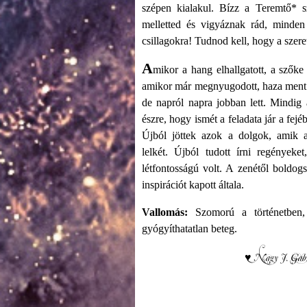
szépen kialakul. Bízz a Teremtő* s
melletted és vigyáznak rád, minde
csillagokra! Tudnod kell, hogy a szere
A
mikor a hang elhallgatott, a szőke 
amikor már megnyugodott, haza ment. 
de napról napra jobban lett. Mindig
észre, hogy ismét a feladata jár a fej
Újból jöttek azok a dolgok, amik a 
lelkét. Újból tudott írni regényeke
létfontosságú volt. A zenétől boldogsá
inspirációt kapott általa.
Vallomás:
Szomorú a történetben,
gyógyíthatatlan beteg.
♥ Nagy J. Gabr