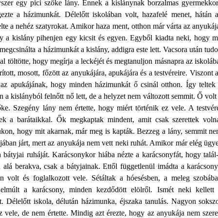
gyszer egy pici szőke lány. Ennek a kislánynak borzalmas gyermekko
zte a házimunkát. Délelőtt iskolában volt, hazafelé menet, hátán 
elte a nehéz szatyrokat. Amikor haza ment, otthon már várta az anyukáj
 a kislány pihenjen egy kicsit és egyen. Egyből kiadta neki, hogy m
megcsinálta a házimunkát a kislány, addigra este lett. Vacsora után tudo
zal töltötte, hogy megírja a leckéjét és megtanuljon másnapra az iskoláb
ított, mosott, főzött az anyukájára, apukájára és a testvéreire. Viszont 
 az apukájának, hogy minden házimunkát ő csinál otthon. Így teltek
a kislányból felnőtt nő lett, de a helyzet nem változott semmit. Ő volt
e. Szegény lány nem értette, hogy miért történik ez vele. A testvér
tek a barátaikkal. Ők megkaptak mindent, amit csak szerettek voln
ájukon, hogy mit akarnak, már meg is kapták. Bezzeg a lány, semmit n
jában járt, mert az anyukája nem vett neki ruhát. Amikor már elég ügy
 a bátyjai ruháját. Karácsonykor hiába nézte a karácsonyfát, hogy talál
alá berakva, csak a bátyjainak. Ettől függetlenül imádta a karácsony
n volt és foglalkozott vele. Sétáltak a hóesésben, a meleg szobáb
elmúlt a karácsony, minden kezdődött elölről. Ismét neki kellett
tt. Délelőtt iskola, délután házimunka, éjszaka tanulás. Nagyon soksz
z vele, de nem értette. Mindig azt érezte, hogy az anyukája nem szere