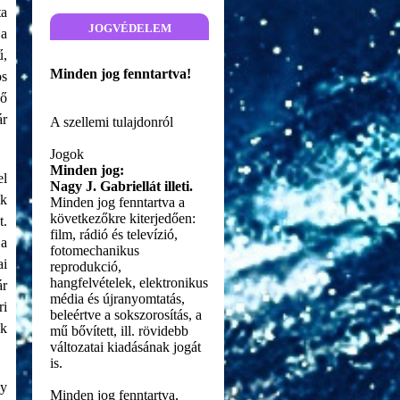
ta
jogvédelem
 a
ű,
Minden jog fenntartva!
os
 ő
ár
A szellemi tulajdonról
Jogok
Minden jog:
el
Nagy J. Gabriellát illeti.
ok
Minden jog fenntartva a
következőkre kiterjedően:
t.
film, rádió és televízió,
 a
fotomechanikus
ai
reprodukció,
hangfelvételek, elektronikus
ár
média és újranyomtatás,
ri
beleértve a sokszorosítás, a
ok
mű bővített, ill. rövidebb
változatai kiadásának jogát
is.
gy
Minden jog fenntartva,