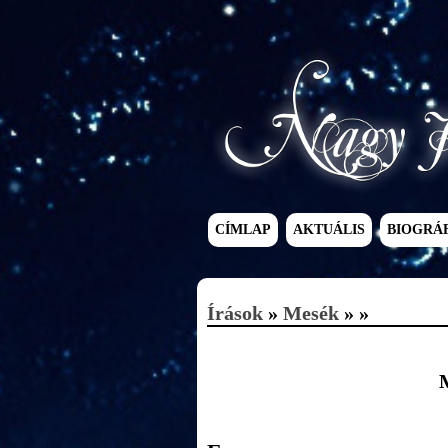
CÍMLAP
AKTUÁLIS
BIOGRÁ
Írások
»
Mesék
» »