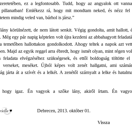
zeretetében, ez a legfontosabb. Tudd, hogy az angyalok ott vann
n pillanatban! Emlékezz rá, hogy mit mondtam neked, és nézz fel
tetem mindig veled van, bárhol is jársz.”
lány körülnézett, de nem látott senkit. Végig gondolta, amit hallott, 
Még egy pár napig képtelen volt újra kezdeni az abbahagyott feladatá
 a temetőben hallottakon gondolkodott. Ahogy teltek a napok azt vet
ében. Majd az egyik reggel arra ébredt, hogy ismét olyan, mint régen vol
feladata elvégzéséhez szükségesek, és ettől boldogság töltötte el
t, verseket, meséket. Újból képes volt zenét hallgatni, ami számá
g járta át a szívét és a lelkét. A zenétől szárnyalt a lelke és hatalm
 hogy igaz. Én vagyok a szőke lány, akiről írtam. Én vagy
iella ♥
Debrecen, 2013. október 01.
Vissza