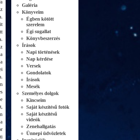
ra
Galéria
az
Könyveim
a.
Égben kötött
it
szerelem
Égi sugallat
tt
Könyvbeszerzés
a.
Írások
az
Napi történések
 a
Nap kérdése
 a
Versek
ei
Gondolatok
a.
Írások
em
Mesék
es
Személyes dolgok
-e
Kincseim
t,
Saját készítésű fotók
Saját készítésű
an
videók
 a
Zenehallgatás
or
Ünnepi üdvözletek
ti