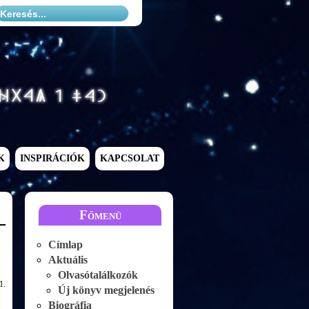
K
INSPIRÁCIÓK
KAPCSOLAT
Főmenü
Címlap
Aktuális
Olvasótalálkozók
1.
Új könyv megjelenés
Biográfia