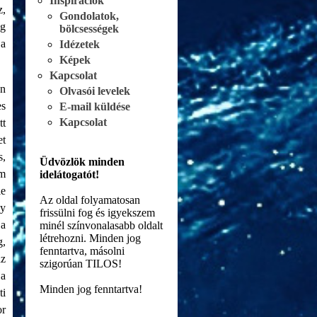
Inspirációk
z,
Gondolatok,
ig
bölcsességek
ja
Idézetek
Képek
Kapcsolat
on
Olvasói levelek
es
E-mail küldése
Kapcsolat
tt
et
s,
Üdvözlök minden
em
idelátogatót!
le
Az oldal folyamatosan
gy
frissülni fog és igyekszem
 a
minél színvonalasabb oldalt
létrehozni. Minden jog
g,
fenntartva, másolni
az
szigorúan TILOS!
ja
Minden jog fenntartva!
ti
or