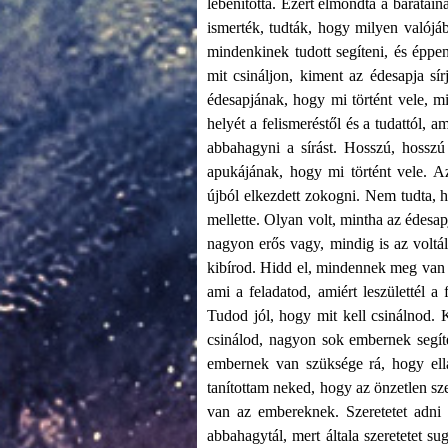
lebénította. Ezért elmondta a barátain
ismerték, tudták, hogy milyen valójá
mindenkinek tudott segíteni, és épp
mit csináljon, kiment az édesapja sír
édesapjának, hogy mi történt vele, m
helyét a felismeréstől és a tudattól, a
abbahagyni a sírást. Hosszú, hosszú
apukájának, hogy mi történt vele. Az
újból elkezdett zokogni. Nem tudta, h
mellette. Olyan volt, mintha az édesap
nagyon erős vagy, mindig is az voltá
kibírod. Hidd el, mindennek meg van a
ami a feladatod, amiért leszülettél 
Tudod jól, hogy mit kell csinálnod. 
csinálod, nagyon sok embernek segíte
embernek van szüksége rá, hogy ellás
tanítottam neked, hogy az önzetlen sze
van az embereknek. Szeretetet adni 
abbahagytál, mert általa szeretetet 