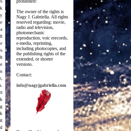
és
prohibited!
ok
The owner of the rights is
gy
Nagy J. Gabriella. All rights
te
reserved regarding: movie,
radio and television,
 a
photomechanic
lt
reproduction, voic erecords,
je
e-media, reprinting,
including photocopies, and
és
the publishing rights of the
lt
extended, or shorter
te
versions.
is
Contact:
z,
n.
info@nagyjgabriella.com
zt
ok
ig
ük
it
jd