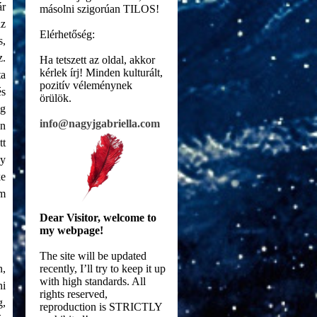
ár
másolni szigorúan TILOS!
az
Elérhetőség:
s,
z.
Ha tetszett az oldal, akkor
kérlek írj! Minden kulturált,
ta
pozitív véleménynek
és
örülök.
eg
info@nagyjgabriella.com
án
tt
gy
ke
em
Dear Visitor, welcome to
my webpage!
The site will be updated
n,
recently, I’ll try to keep it up
with high standards. All
ni
rights reserved,
g,
reproduction is STRICTLY