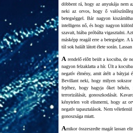
döbbent rá, hogy az anyukája nem az
neki az orvos, hogy ő valószínűleg
betegséggel. Bár nagyon kiszámíth
intelligens nő, és hogy nagyon különl
szavait, hiába próbálta vigasztalni. Az
másképp reagál erre a betegségre. A 
túl sok halált látott élete során. Lassan
A
rendelő előtt beült a kocsiba, de n
nagyon felzaklatta a hír. Ült a kocsib
negatív élmény, amit átélt a bátyjai
Bevillant neki, hogy milyen sokszor 
fejéhez, hogy hagyja őket békén, 
terrorizálását, gonoszkodását. Kava
kénytelen volt elismerni, hogy az o
negatív tapasztalások. Nem véletlenül t
gonoszsága miatt.
A
mikor összeszedte magát lassan eli