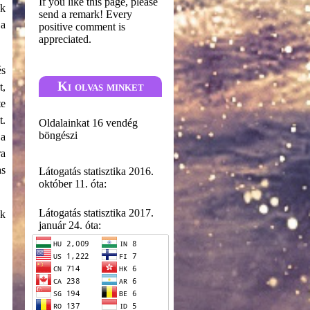
If you like this page, please
ak
send a remark! Every
 a
positive comment is
appreciated.
és
Ki olvas minket
t,
te
t.
Oldalainkat 16 vendég
böngészi
 a
ra
as
Látogatás statisztika 2016.
október 11. óta:
Látogatás statisztika 2017.
ok
január 24. óta: