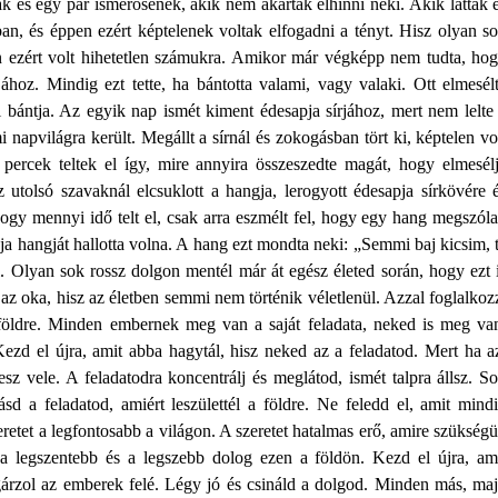
ak és egy pár ismerősének, akik nem akarták elhinni neki. Akik látták 
ban, és éppen ezért képtelenek voltak elfogadni a tényt. Hisz olyan s
en ezért volt hihetetlen számukra. Amikor már végképp nem tudta, ho
jához. Mindig ezt tette, ha bántotta valami, vagy valaki. Ott elmesél
i bántja. Az egyik nap ismét kiment édesapja sírjához, mert nem lelte
mi napvilágra került. Megállt a sírnál és zokogásban tört ki, képtelen vo
 percek teltek el így, mire annyira összeszedte magát, hogy elmesél
 utolsó szavaknál elcsuklott a hangja, lerogyott édesapja sírkövére 
ogy mennyi idő telt el, csak arra eszmélt fel, hogy egy hang megszóla
ja hangját hallotta volna. A hang ezt mondta neki: „Semmi baj kicsim, 
l. Olyan sok rossz dolgon mentél már át egész életed során, hogy ezt 
z oka, hisz az életben semmi nem történik véletlenül. Azzal foglalkoz
a földre. Minden embernek meg van a saját feladata, neked is meg va
Kezd el újra, amit abba hagytál, hisz neked az a feladatod. Mert ha a
sz vele. A feladatodra koncentrálj és meglátod, ismét talpra állsz. S
d a feladatod, amiért leszülettél a földre. Ne feledd el, amit mind
retet a legfontosabb a világon. A szeretet hatalmas erő, amire szükség
a legszentebb és a legszebb dolog ezen a földön. Kezd el újra, am
sugárzol az emberek felé. Légy jó és csináld a dolgod. Minden más, ma