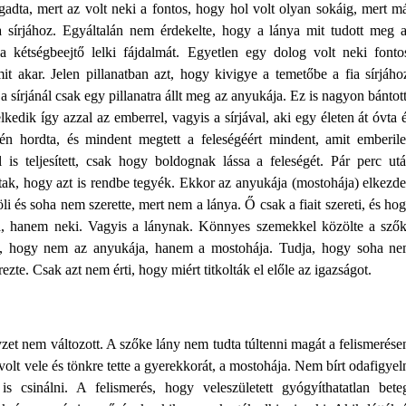
dta, mert az volt neki a fontos, hogy hol volt olyan sokáig, mert m
a sírjához. Egyáltalán nem érdekelte, hogy a lánya mit tudott meg 
a kétségbeejtő lelki fájdalmát. Egyetlen egy dolog volt neki fonto
 akar. Jelen pillanatban azt, hogy kivigye a temetőbe a fia sírjáho
 sírjánál csak egy pillanatra állt meg az anyukája. Ez is nagyon bántot
lkedik így azzal az emberrel, vagyis a sírjával, aki egy életen át óvta 
én hordta, és mindent megtett a feleségéért mindent, amit emberil
 is teljesített, csak hogy boldognak lássa a feleségét. Pár perc ut
ltak, hogy azt is rendbe tegyék. Ekkor az anyukája (mostohája) elkezde
li és soha nem szerette, mert nem a lánya. Ő csak a fiait szereti, és ho
ia, hanem neki. Vagyis a lánynak. Könnyes szemekkel közölte a sző
ja, hogy nem az anyukája, hanem a mostohája. Tudja, hogy soha n
ezte. Csak azt nem érti, hogy miért titkolták el előle az igazságot.
yzet nem változott. A szőke lány nem tudta túltenni magát a felismerése
lt vele és tönkre tette a gyerekkorát, a mostohája. Nem bírt odafigyel
s csinálni. A felismerés, hogy veleszületett gyógyíthatatlan bete