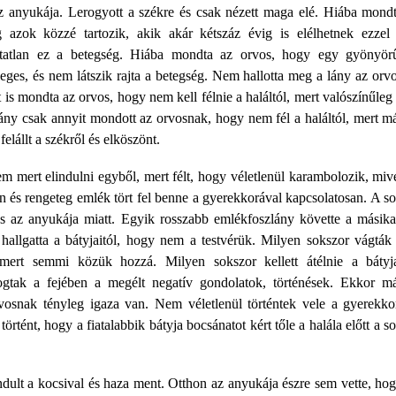
 anyukája. Lerogyott a székre és csak nézett maga elé. Hiába mond
 azok közzé tartozik, akik akár kétszáz évig is elélhetnek ezzel
atatlan ez a betegség. Hiába mondta az orvos, hogy egy gyönyör
eges, és nem látszik rajta a betegség. Nem hallotta meg a lány az orv
t is mondta az orvos, hogy nem kell félnie a haláltól, mert valószínűleg
lány csak annyit mondott az orvosnak, hogy nem fél a haláltól, mert m
 felállt a székről és elköszönt.
em mert elindulni egyből, mert félt, hogy véletlenül karambolozik, miv
an és rengeteg emlék tört fel benne a gyerekkorával kapcsolatosan. A s
 és az anyukája miatt. Egyik rosszabb emlékfoszlány követte a másika
hallgatta a bátyjaitól, hogy nem a testvérük. Milyen sokszor vágták
mert semmi közük hozzá. Milyen sokszor kellett átélnie a bátyj
rogtak a fejében a megélt negatív gondolatok, történések. Ekkor m
rvosnak tényleg igaza van. Nem véletlenül történtek vele a gyerekko
örtént, hogy a fiatalabbik bátyja bocsánatot kért tőle a halála előtt a s
ndult a kocsival és haza ment. Otthon az anyukája észre sem vette, ho