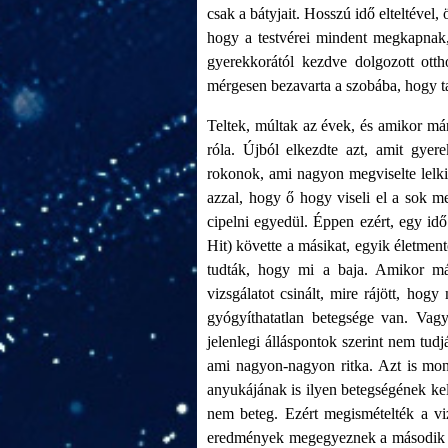
csak a bátyjait. Hosszú idő elteltével
hogy a testvérei mindent megkapnak,
gyerekkorától kezdve dolgozott ott
mérgesen bezavarta a szobába, hogy ta
Teltek, múltak az évek, és amikor m
róla. Újból elkezdte azt, amit gyer
rokonok, ami nagyon megviselte lelkil
azzal, hogy ő hogy viseli el a sok m
cipelni egyedül. Éppen ezért, egy id
Hit) követte a másikat, egyik életment
tudták, hogy mi a baja. Amikor már 
vizsgálatot csinált, mire rájött, hog
gyógyíthatatlan betegsége van. Vagy
jelenlegi álláspontok szerint nem tudj
ami nagyon-nagyon ritka. Azt is mon
anyukájának is ilyen betegségének k
nem beteg. Ezért megismételték a viz
eredmények megegyeznek a második vi